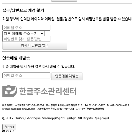
질문/답변으로 계정 찾기
회원 정보에 입력한 아이디와 이메일, 질문/답변으로 임시 비밀번호를 발급 받을 수 있습니
인증메일 재발송
인증 메일을 받지 못한 경우 다시 받을 수 있습니다.
대표
김무빈
사업자번호
397-58-00206
주소
경기도 포천시 신북면 왕방로 315
Tel
02-391-3667
Fax
02-6008-4123
E-mail
mysam98@naver.com
계좌번호
국민은행 219401-04-261107 김무빈(한글주소관리센터)
©2017 Hangul Address Management Center. All Rights Reserved.
Menu