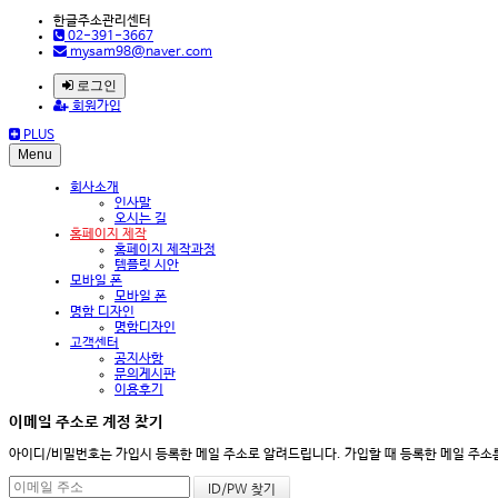
한글주소관리센터
02-391-3667
mysam98@naver.com
로그인
회원가입
PLUS
Menu
회사소개
인사말
오시는 길
홈페이지 제작
홈페이지 제작과정
템플릿 시안
모바일 폰
모바일 폰
명함 디자인
명함디자인
고객센터
공지사항
문의게시판
이용후기
이메일 주소로 계정 찾기
아이디/비밀번호는 가입시 등록한 메일 주소로 알려드립니다. 가입할 때 등록한 메일 주소를 