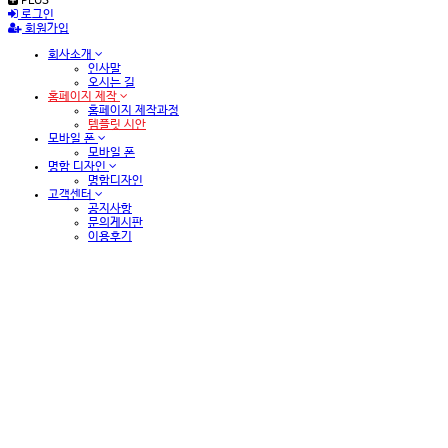
PLUS
로그인
회원가입
회사소개
인사말
오시는 길
홈페이지 제작
홈페이지 제작과정
템플릿 시안
모바일 폰
모바일 폰
명함 디자인
명함디자인
고객센터
공지사항
문의게시판
이용후기