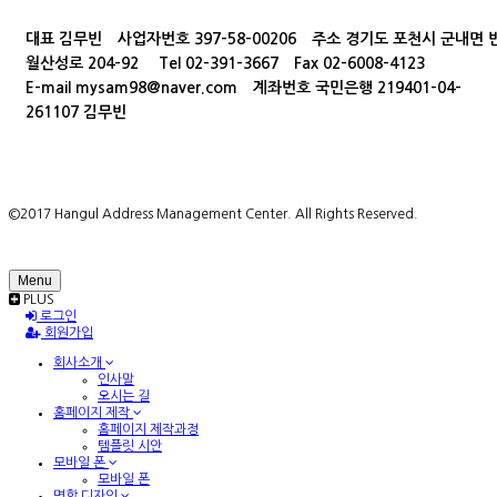
대표
김무빈
사업자번호
397-58-00206
주소
경기도 포천시 군내면 
월산성로 204-92
Tel
02-391-3667
Fax
02-6008-4123
E-mail
mysam98@naver.com
계좌번호
국민은행 219401-04-
261107 김무빈
©2017 Hangul Address Management Center. All Rights Reserved.
Menu
PLUS
로그인
회원가입
회사소개
인사말
오시는 길
홈페이지 제작
홈페이지 제작과정
템플릿 시안
모바일 폰
모바일 폰
명함 디자인