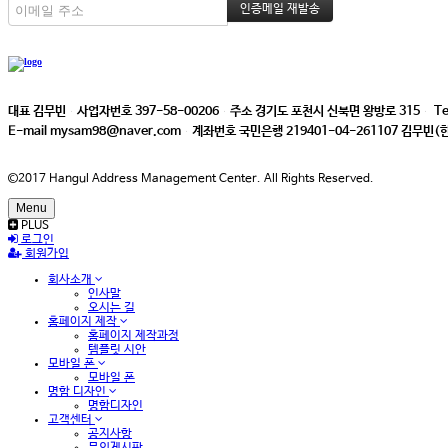
대표
김무빈
사업자번호
397-58-00206
주소
경기도 포천시 신북면 왕방로 315
Te
E-mail
mysam98@naver.com
계좌번호
국민은행 219401-04-261107 김무
©2017 Hangul Address Management Center. All Rights Reserved.
Menu
PLUS
로그인
회원가입
회사소개
인사말
오시는 길
홈페이지 제작
홈페이지 제작과정
템플릿 시안
모바일 폰
모바일 폰
명함 디자인
명함디자인
고객센터
공지사항