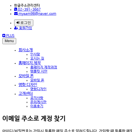
한글주소관리센터
02-391-3667
mysam98@naver.com
로그인
회원가입
PLUS
Menu
회사소개
인사말
오시는 길
홈페이지 제작
홈페이지 제작과정
템플릿 시안
모바일 폰
모바일 폰
명함 디자인
명함디자인
고객센터
공지사항
문의게시판
이용후기
이메일 주소로 계정 찾기
아이디/비밀번호는 가입시 등록한 메일 주소로 알려드립니다. 가입할 때 등록한 메일 