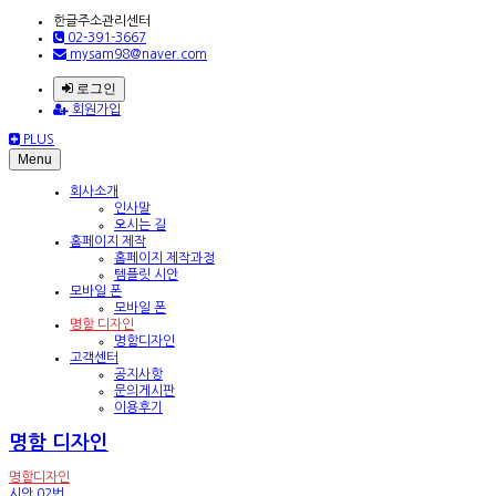
한글주소관리센터
02-391-3667
mysam98@naver.com
로그인
회원가입
PLUS
Menu
회사소개
인사말
오시는 길
홈페이지 제작
홈페이지 제작과정
템플릿 시안
모바일 폰
모바일 폰
명함 디자인
명함디자인
고객센터
공지사항
문의게시판
이용후기
명함 디자인
명함디자인
시안 02번