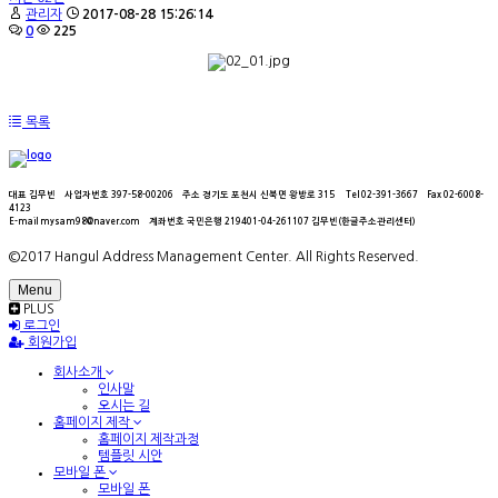
관리자
2017-08-28 15:26:14
0
225
목록
대표
김무빈
사업자번호
397-58-00206
주소
경기도 포천시 신북면 왕방로 315
Tel
02-391-3667
Fax
02-6008-
4123
E-mail
mysam98@naver.com
계좌번호
국민은행 219401-04-261107 김무빈(한글주소관리센터)
©2017 Hangul Address Management Center. All Rights Reserved.
Menu
PLUS
로그인
회원가입
회사소개
인사말
오시는 길
홈페이지 제작
홈페이지 제작과정
템플릿 시안
모바일 폰
모바일 폰